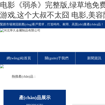
电影《弱杀》完整版,绿草地免费
游戏,这个大叔不太囧 电影,美
緊跟市場潮流順應(yīng)客戶需求，打造時尚、耐用、高質(zhì)量產(chǎn)品！
網(wǎng)站首頁
關(guān)于我們
新聞資訊
熱搜產(chǎn)品：
雙翼拓展箱
M型折疊箱
Z型折疊箱
鋼結(jié)構(gòu)
裝配式
箱
產(chǎn)品展示
產(chǎn)品展示