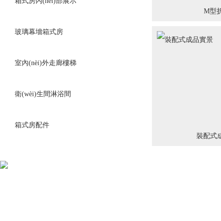
箱式房內(nèi)部展示
M型
玻璃幕墻箱式房
室內(nèi)外走廊樓梯
衛(wèi)生間淋浴間
箱式房配件
裝配式